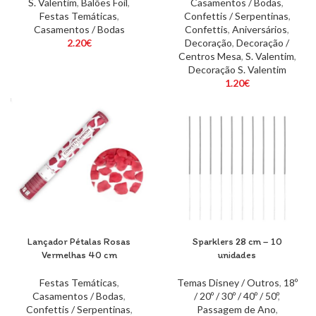
S. Valentim
,
Balões Foil
,
Casamentos / Bodas
,
Festas Temáticas
,
Confettis / Serpentinas
,
Casamentos / Bodas
Confettis
,
Aniversários
,
2.20
€
Decoração
,
Decoração /
Centros Mesa
,
S. Valentim
,
Decoração S. Valentim
1.20
€
Lançador Pétalas Rosas
Sparklers 28 cm – 10
Vermelhas 40 cm
unidades
Festas Temáticas
,
Temas Disney / Outros
,
18º
Casamentos / Bodas
,
/ 20º / 30º / 40º / 50º
,
Confettis / Serpentinas
,
Passagem de Ano
,