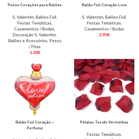
Pesos Corações para Balões
Balão Foil Coração Love
S. Valentim
,
Balões Foil
,
S. Valentim
,
Balões Foil
,
Festas Temáticas
,
Festas Temáticas
,
Casamentos / Bodas
,
Casamentos / Bodas
Decoração S. Valentim
,
2.90
€
Balões e Acessórios
,
Pesos
/ Fitas
1.30
€
Balão Foil Coração –
Pétalas Tecido Vermelhas
Perfume
Festas Temáticas
,