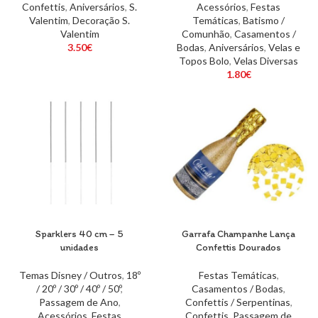
Confettis
,
Aniversários
,
S.
Acessórios
,
Festas
Valentim
,
Decoração S.
Temáticas
,
Batismo /
Valentim
Comunhão
,
Casamentos /
3.50
€
Bodas
,
Aniversários
,
Velas e
Topos Bolo
,
Velas Diversas
1.80
€
Sparklers 40 cm – 5
Garrafa Champanhe Lança
unidades
Confettis Dourados
Temas Disney / Outros
,
18º
Festas Temáticas
,
/ 20º / 30º / 40º / 50º
,
Casamentos / Bodas
,
Passagem de Ano
,
Confettis / Serpentinas
,
Acessórios
,
Festas
Confettis
,
Passagem de