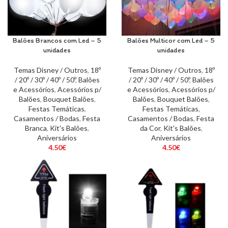
Balões Brancos com Led – 5
Balões Multicor com Led – 5
unidades
unidades
Temas Disney / Outros
,
18º
Temas Disney / Outros
,
18º
/ 20º / 30º / 40º / 50º
,
Balões
/ 20º / 30º / 40º / 50º
,
Balões
e Acessórios
,
Acessórios p/
e Acessórios
,
Acessórios p/
Balões
,
Bouquet Balões
,
Balões
,
Bouquet Balões
,
Festas Temáticas
,
Festas Temáticas
,
Casamentos / Bodas
,
Festa
Casamentos / Bodas
,
Festa
Branca
,
Kit's Balões
,
da Cor
,
Kit's Balões
,
Aniversários
Aniversários
4.50
€
4.50
€