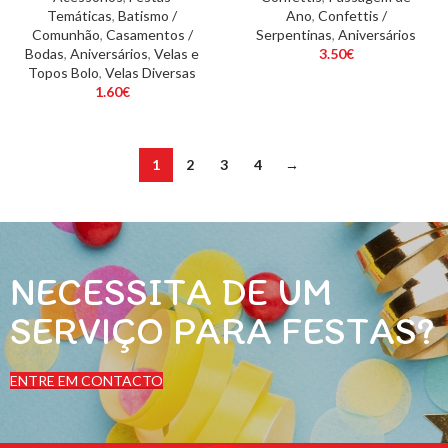
Temáticas
,
Batismo /
Ano
,
Confettis /
Comunhão
,
Casamentos /
Serpentinas
,
Aniversários
Bodas
,
Aniversários
,
Velas e
3.50
€
Topos Bolo
,
Velas Diversas
1.60
€
1
2
3
4
→
NECESSITA DE UM
SERVIÇO PARA FESTAS?
ENTRE EM CONTACTO