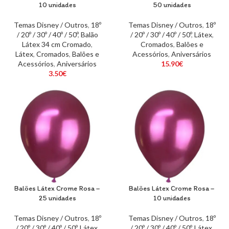
10 unidades
50 unidades
Temas Disney / Outros
,
18º
Temas Disney / Outros
,
18º
/ 20º / 30º / 40º / 50º
,
Balão
/ 20º / 30º / 40º / 50º
,
Látex
,
Látex 34 cm Cromado
,
Cromados
,
Balões e
Látex
,
Cromados
,
Balões e
Acessórios
,
Aniversários
Acessórios
,
Aniversários
15.90
€
3.50
€
Balões Látex Crome Rosa –
Balões Látex Crome Rosa –
25 unidades
10 unidades
Temas Disney / Outros
,
18º
Temas Disney / Outros
,
18º
/ 20º / 30º / 40º / 50º
,
Látex
,
/ 20º / 30º / 40º / 50º
,
Látex
,