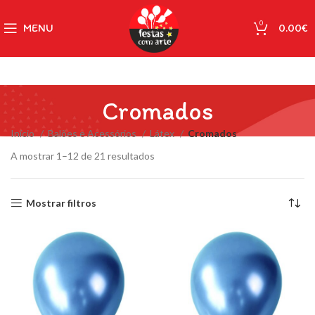
0
MENU
0.00
€
Cromados
Início
Balões e Acessórios
Látex
Cromados
A mostrar 1–12 de 21 resultados
Mostrar filtros