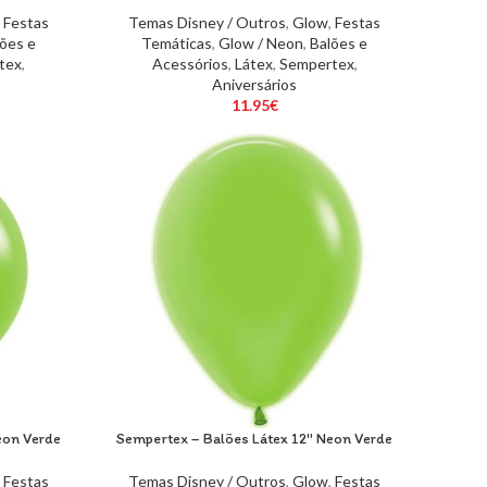
,
Festas
Temas Disney / Outros
,
Glow
,
Festas
ões e
Temáticas
,
Glow / Neon
,
Balões e
tex
,
Acessórios
,
Látex
,
Sempertex
,
Aniversários
11.95
€
eon Verde
Sempertex – Balões Látex 12″ Neon Verde
,
Festas
Temas Disney / Outros
,
Glow
,
Festas