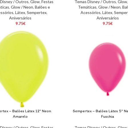
Disney / Outros
,
Glow
,
Festas
Temas Disney / Outros
,
Glow
ticas
,
Glow / Neon
,
Balões e
Temáticas
,
Glow / Neon
,
Bal
ssórios
,
Látex
,
Sempertex
,
Acessórios
,
Látex
,
Semper
Aniversários
Aniversários
9.75
€
9.75
€
rtex – Balões Látex 12″ Neon
Sempertex – Balões Látex 5″ N
Amarelo
Fuschia
Disney / Outros
,
Glow
,
Festas
Temas Disney / Outros
,
Glow