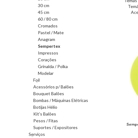
Temas 
30 cm
Temá
45 cm
Ace
60 / 80 cm
Cromados
Pastel / Mate
Anagram
Sempertex
Impressos
Corações
Grinalda / Polka
Modelar
Foil
Acessórios p/ Balões
Bouquet Balões
Bombas / Máquinas Elétricas
Botijas Hélio
Kit's Balões
Pesos / Fitas
Sempe
Suportes / Expositores
Serviços