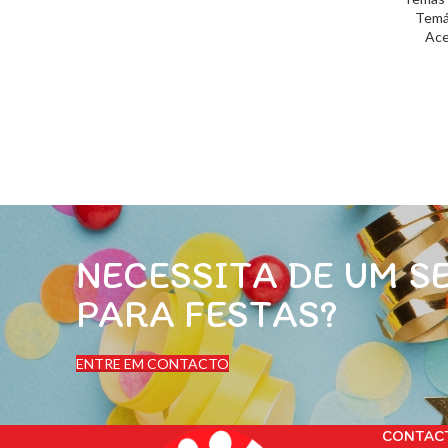
Temá
Ace
NECESSITA DE UM S
PARA FESTAS?
ENTRE EM CONTACTO
CONTAC