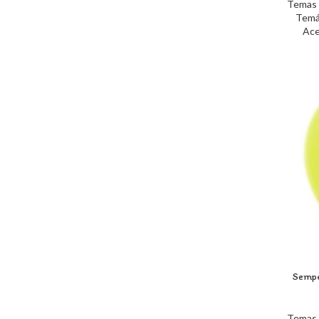
Temas 
Temá
Ace
Sempe
Temas 