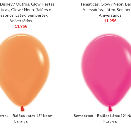
Disney / Outros
,
Glow
,
Festas
Temáticas
,
Glow / Neon
,
Bal
ticas
,
Glow / Neon
,
Balões e
Acessórios
,
Látex
,
Semper
ssórios
,
Látex
,
Sempertex
,
Aniversários
Aniversários
11.95
€
11.95
€
rtex – Balões Látex 12″ Neon
Sempertex – Balões Látex 12″ 
Laranja
Fuschia