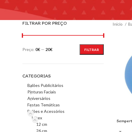
FILTRAR POR PREÇO
Início
B
Preço:
0€
—
20€
FILTRAR
CATEGORIAS
Balões Publicitários
Pinturas Faciais
Aniversários
Festas Temáticas
Balões e Acessórios
Látex
Sempert
12 cm
26 cm