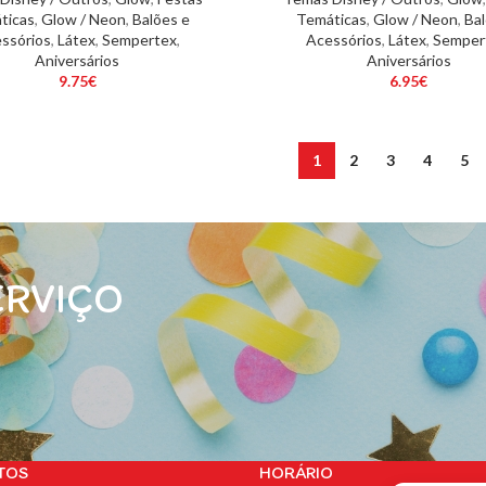
ticas
,
Glow / Neon
,
Balões e
Temáticas
,
Glow / Neon
,
Bal
ssórios
,
Látex
,
Sempertex
,
Acessórios
,
Látex
,
Semper
Aniversários
Aniversários
9.75
€
6.95
€
1
2
3
4
5
ERVIÇO
TOS
HORÁRIO