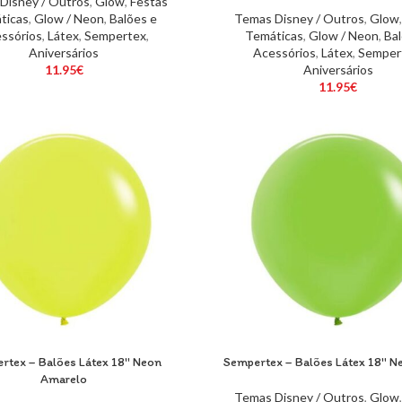
Disney / Outros
,
Glow
,
Festas
ticas
,
Glow / Neon
,
Balões e
Temas Disney / Outros
,
Glow
ssórios
,
Látex
,
Sempertex
,
Temáticas
,
Glow / Neon
,
Bal
Aniversários
Acessórios
,
Látex
,
Semper
11.95
€
Aniversários
11.95
€
rtex – Balões Látex 18″ Neon
Sempertex – Balões Látex 18″ N
Amarelo
Temas Disney / Outros
,
Glow