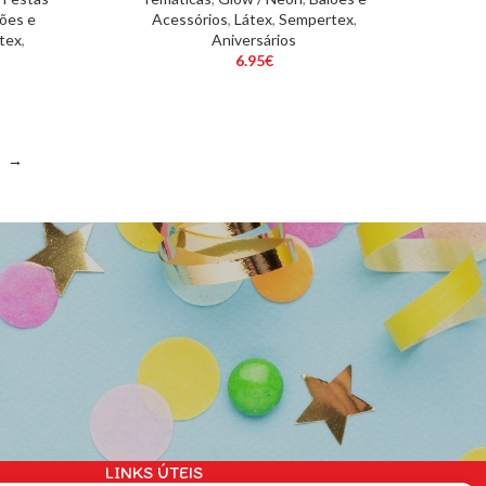
ões e
Acessórios
,
Látex
,
Sempertex
,
tex
,
Aniversários
6.95
€
→
LINKS ÚTEIS