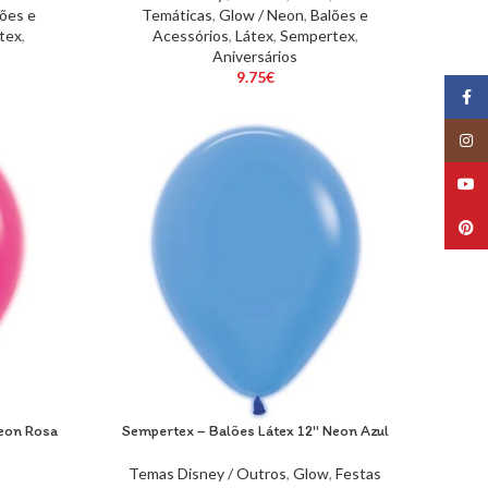
ões e
Temáticas
,
Glow / Neon
,
Balões e
tex
,
Acessórios
,
Látex
,
Sempertex
,
Aniversários
9.75
€
Face
Insta
YouT
Pinte
Neon Rosa
Sempertex – Balões Látex 12″ Neon Azul
Temas Disney / Outros
,
Glow
,
Festas