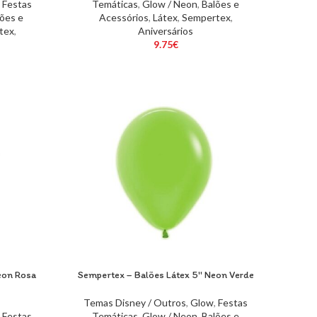
,
Festas
Temáticas
,
Glow / Neon
,
Balões e
ões e
Acessórios
,
Látex
,
Sempertex
,
tex
,
Aniversários
9.75
€
eon Rosa
Sempertex – Balões Látex 5″ Neon Verde
Temas Disney / Outros
,
Glow
,
Festas
,
Festas
Temáticas
,
Glow / Neon
,
Balões e