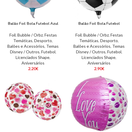
Balão Foil Bola Futebol Azul
Balão Foil Bola Futebol
Foil
,
Bubble / Orbz
,
Festas
Foil
,
Bubble / Orbz
,
Festas
Temáticas
,
Desporto
,
Temáticas
,
Desporto
,
Balões e Acessórios
,
Temas
Balões e Acessórios
,
Temas
Disney / Outros
,
Futebol
,
Disney / Outros
,
Futebol
,
Licenciados Shape
,
Licenciados Shape
,
Aniversários
Aniversários
2.20
€
2.90
€