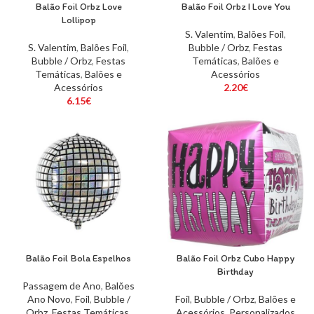
Balão Foil Orbz Love
Balão Foil Orbz I Love You
Lollipop
S. Valentim
,
Balões Foil
,
S. Valentim
,
Balões Foil
,
Bubble / Orbz
,
Festas
Bubble / Orbz
,
Festas
Temáticas
,
Balões e
Temáticas
,
Balões e
Acessórios
Acessórios
2.20
€
6.15
€
Balão Foil Bola Espelhos
Balão Foil Orbz Cubo Happy
Birthday
Passagem de Ano
,
Balões
Ano Novo
,
Foil
,
Bubble /
Foil
,
Bubble / Orbz
,
Balões e
Orbz
,
Festas Temáticas
,
Acessórios
,
Personalizados