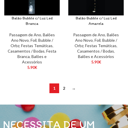
Balão Bubble c/ Luz Led
Balão Bubble c/ Luz Led
Branca
Amarela
Passagem de Ano
,
Balões
Passagem de Ano
,
Balões
Ano Novo
,
Foil
,
Bubble /
Ano Novo
,
Foil
,
Bubble /
Orbz
,
Festas Temáticas
,
Orbz
,
Festas Temáticas
,
Casamentos / Bodas
,
Festa
Casamentos / Bodas
,
Branca
,
Balões e
Balões e Acessórios
Acessórios
5.90
€
5.90
€
1
2
→
NECESSITA DE UM