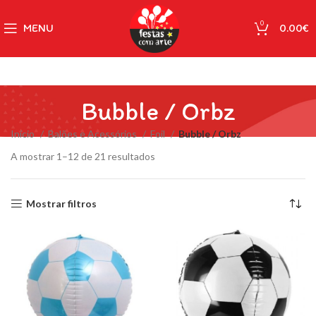
0
MENU
0.00
€
Bubble / Orbz
Início
Balões e Acessórios
Foil
Bubble / Orbz
A mostrar 1–12 de 21 resultados
Mostrar filtros