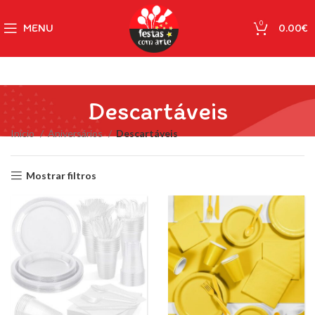
0
MENU
0.00
€
Descartáveis
Início
Aniversários
Descartáveis
Mostrar filtros