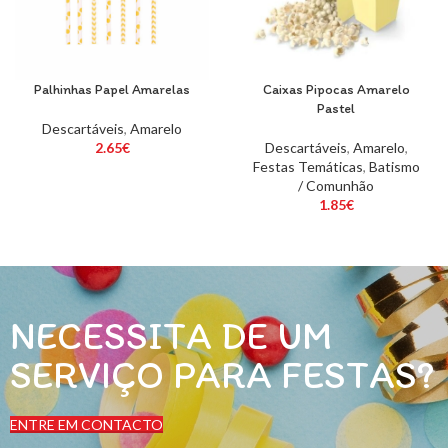
Palhinhas Papel Amarelas
Caixas Pipocas Amarelo
Pastel
Descartáveis
,
Amarelo
2.65
€
Descartáveis
,
Amarelo
,
Festas Temáticas
,
Batismo
/ Comunhão
1.85
€
NECESSITA DE UM
SERVIÇO PARA FESTAS?
ENTRE EM CONTACTO