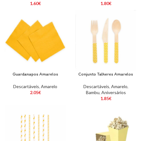
1.60
€
1.80
€
Guardanapos Amarelos
Conjunto Talheres Amarelos
Descartáveis
,
Amarelo
Descartáveis
,
Amarelo
,
2.05
€
Bambu
,
Aniversários
1.85
€