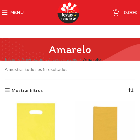
0
MENU
0.00
€
Amarelo
Início
Aniversários
Descartáveis
Amarelo
A mostrar todos os 8 resultados
Mostrar filtros