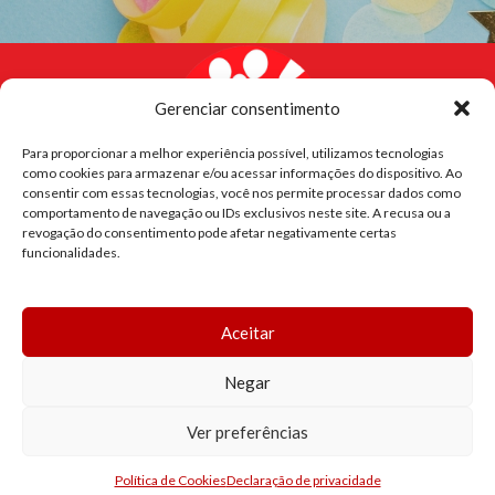
Gerenciar consentimento
Para proporcionar a melhor experiência possível, utilizamos tecnologias
como cookies para armazenar e/ou acessar informações do dispositivo. Ao
consentir com essas tecnologias, você nos permite processar dados como
comportamento de navegação ou IDs exclusivos neste site. A recusa ou a
revogação do consentimento pode afetar negativamente certas
funcionalidades.
CONTACTOS
HORÁRIO
Aceitar
LINKS ÚTEIS
Negar
Ver preferências
Festas com Arte | Todos os direitos reservados | Design e
desenvolvimento por
Bestsites.pt
0
Política de Cookies
Declaração de privacidade